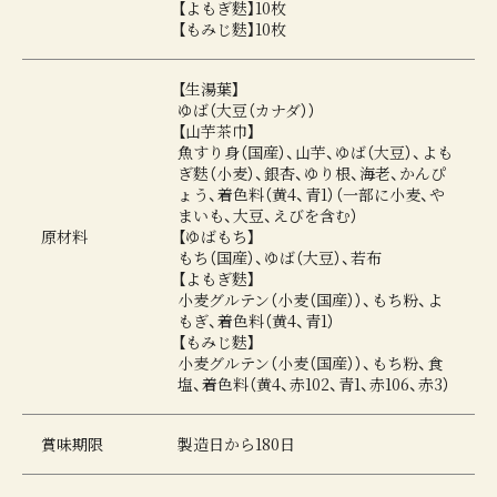
【よもぎ麩】10枚
【もみじ麩】10枚
【生湯葉】
ゆば（大豆（カナダ））
【山芋茶巾】
魚すり身（国産）、山芋、ゆば（大豆）、よも
ぎ麩（小麦）、銀杏、ゆり根、海老、かんぴ
ょう、着色料（黄4、青1）（一部に小麦、や
まいも、大豆、えびを含む）
原材料
【ゆばもち】
もち（国産）、ゆば（大豆）、若布
【よもぎ麩】
小麦グルテン（小麦（国産））、もち粉、よ
もぎ、着色料（黄4、青1）
【もみじ麩】
小麦グルテン（小麦（国産））、もち粉、食
塩、着色料（黄4、赤102、青1、赤106、赤3）
賞味期限
製造日から180日