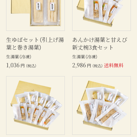
生ゆばセット（引上げ湯
あんかけ湯葉と甘えび
葉と巻き湯葉）
新丈椀3食セット
生湯葉（冷凍）
生湯葉（冷凍）
1,036
2,986
送料無料
円
円
（税込）
（税込）