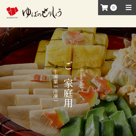
0
ご家庭用
Household
生湯葉
（
冷凍
）